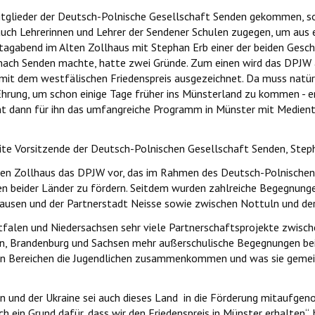
Mitglieder der Deutsch-Polnische Gesellschaft Senden gekommen, s
uch Lehrerinnen und Lehrer der Sendener Schulen zugegen, um aus 
tagabend im Alten Zollhaus mit Stephan Erb einer der beiden Ges
 nach Senden machte, hatte zwei Gründe. Zum einen wird das DPJW
t dem westfälischen Friedenspreis ausgezeichnet. Da muss natürli
hrung, um schon einige Tage früher ins Münsterland zu kommen - 
t dann für ihn das umfangreiche Programm in Münster mit Medien
te Vorsitzende der Deutsch-Polnischen Gesellschaft Senden, Steph
Alten Zollhaus das DPJW vor, das im Rahmen des Deutsch-Polnische
n beider Länder zu fördern. Seitdem wurden zahlreiche Begegnunge
ausen und der Partnerstadt Neisse sowie zwischen Nottuln und der
stfalen und Niedersachsen sehr viele Partnerschaftsprojekte zwisc
 Brandenburg und Sachsen mehr außerschulische Begegnungen beis
chen Bereichen die Jugendlichen zusammenkommen und was sie gemei
n und der Ukraine sei auch dieses Land in die Förderung mitaufge
uch ein Grund dafür, dass wir den Friedenspreis in Münster erhalten“,