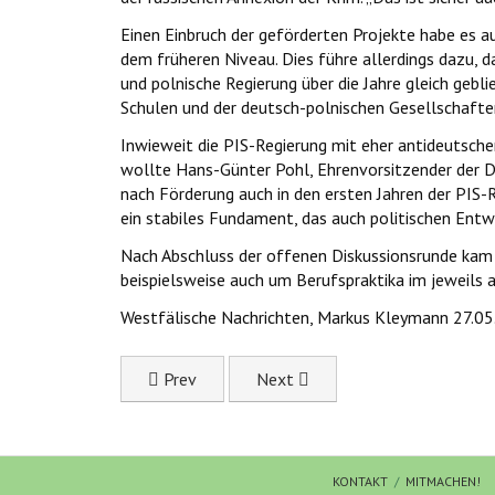
Einen Einbruch der geförderten Projekte habe es a
dem früheren Niveau. Dies führe allerdings dazu, 
und polnische Regierung über die Jahre gleich geb
Schulen und der deutsch-polnischen Gesellschaften 
Inwieweit die PIS-Regierung mit eher antideutsch
wollte Hans-Günter Pohl, Ehrenvorsitzender der DP
nach Förderung auch in den ersten Jahren der PIS-
ein stabiles Fundament, das auch politischen Entw
Nach Abschluss der offenen Diskussionsrunde kam 
beispielsweise auch um Berufspraktika im jeweils 
Westfälische Nachrichten, Markus Kleymann 27.0
Previous article: Orte mit besonderer Bedeutu
Next article: Feierliche Abschl
Prev
Next
KONTAKT
MITMACHEN!