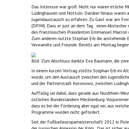
Das Interesse war groß. Nicht nur waren etliche 
Lüdinghausen und Nottuln. Darüber hinaus waren a
Jugendaustausch zu erfahren. Zu Gast war am Frei
(DPJW). Dass er just an dem Tag einen Abstecher
des französischen Präsidenten Emmanuel Macron mi
Zum anderen nutzte Stephan Erb die anstehende E
Verwandte und Freunde. Bereits am Montag beginn
Bild: Zum Abschluss dankte Eva Baumann, die zwei
In einem kurzen Vortrag stellte Stephan Erb im 
wurde, um den Austausch zwischen den Jugendliche
und der Partnerstadt Koronowo, zwischen Lüdingh
Auffällig sei dabei, dass gerade aus Nordrhein-We
östlichen Bundesländern Mecklenburg-Vorpommern,
dass es bei der Förderung aber egal sei, aus wel
Programme würden nicht gefördert.
Seit der Fußballeuropameisterschaft 2012 in Pole
der russischen Annexion der Krim. „Das ist sicher a