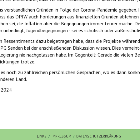
us verständlichen Gründen in Folge der Corona-Pandemie gegeben. I
dass das DPJW auch Förderungen aus finanziellen Gründen ablehnen
lieben sei, die Inflation aber die Begegnungen immer teurer mache.
unbedingt, Jugendbegegnungen - sei es schulisch oder außerschulisch
en Ressentiments dazu beigetragen habe, dass die Projekte währen
G Senden bei der anschließenden Diskussion wissen. Dies verneint
Regierung nie nachgelassen habe. Im Gegenteil: Gerade die vielen 
icklungen trotze.
es noch zu zahlreichen persönlichen Gesprächen, wo es dann konkre
anderen Land.
5.2024
ng
ussveranstaltung des Richeza-Preises mit Ministerpräsident Hendrik
LINKS
IMPRESSUM
DATENSCHUTZERKLÄRUNG