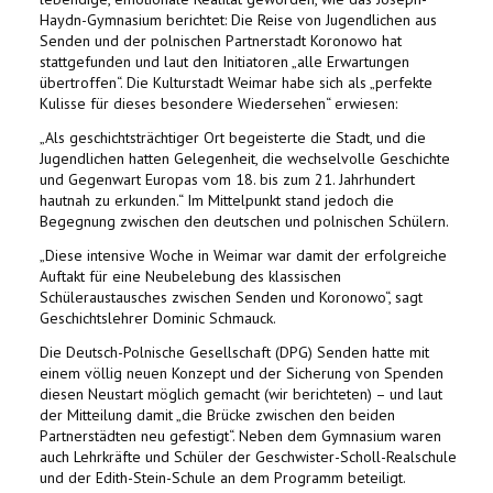
Haydn-Gymnasium berichtet: Die Reise von Jugendlichen aus
Senden und der polnischen Partnerstadt Koronowo hat
stattgefunden und laut den Initiatoren „alle Erwartungen
übertroffen“. Die Kulturstadt Weimar habe sich als „perfekte
Kulisse für dieses besondere Wiedersehen“ erwiesen:
„Als geschichtsträchtiger Ort begeisterte die Stadt, und die
Jugendlichen hatten Gelegenheit, die wechselvolle Geschichte
und Gegenwart Europas vom 18. bis zum 21. Jahrhundert
hautnah zu erkunden.“ Im Mittelpunkt stand jedoch die
Begegnung zwischen den deutschen und polnischen Schülern.
„Diese intensive Woche in Weimar war damit der erfolgreiche
Auftakt für eine Neubelebung des klassischen
Schüleraustausches zwischen Senden und Koronowo“, sagt
Geschichtslehrer Dominic Schmauck.
Die Deutsch-Polnische Gesellschaft (DPG) Senden hatte mit
einem völlig neuen Konzept und der Sicherung von Spenden
diesen Neustart möglich gemacht (wir berichteten) – und laut
der Mitteilung damit „die Brücke zwischen den beiden
Partnerstädten neu gefestigt“. Neben dem Gymnasium waren
auch Lehrkräfte und Schüler der Geschwister-Scholl-Realschule
und der Edith-Stein-Schule an dem Programm beteiligt.