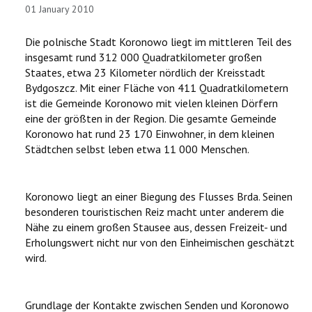
VERÖFFENTLICHUNGEN
01 January 2010
CHRONOLOGIE
Die polnische Stadt Koronowo liegt im mittleren Teil des
insgesamt rund 312 000 Quadratkilometer großen
KORONOWO
Staates, etwa 23 Kilometer nördlich der Kreisstadt
Bydgoszcz. Mit einer Fläche von 411 Quadratkilometern
ist die Gemeinde Koronowo mit vielen kleinen Dörfern
BILDERGALERIEN
eine der größten in der Region. Die gesamte Gemeinde
Koronowo hat rund 23 170 Einwohner, in dem kleinen
WIR ÜBER UNS
Städtchen selbst leben etwa 11 000 Menschen.
Koronowo liegt an einer Biegung des Flusses Brda. Seinen
besonderen touristischen Reiz macht unter anderem die
Nähe zu einem großen Stausee aus, dessen Freizeit- und
Erholungswert nicht nur von den Einheimischen geschätzt
wird.
Grundlage der Kontakte zwischen Senden und Koronowo