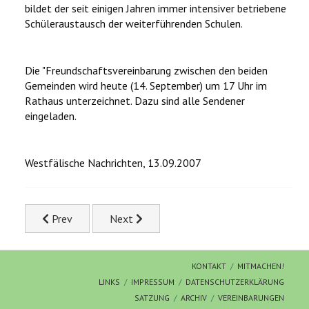
bildet der seit einigen Jahren immer intensiver betriebene
Schüleraustausch der weiterführenden Schulen.
Die "Freundschaftsvereinbarung zwischen den beiden
Gemeinden wird heute (14. September) um 17 Uhr im
Rathaus unterzeichnet. Dazu sind alle Sendener
eingeladen.
Westfälische Nachrichten, 13.09.2007
Previous article: Partnerschaft mit Koronowo: Kontakte
Next article: WN-Umfrage zum Freundschaf
Prev
Next
KONTAKT
MITMACHEN!
LINKS
IMPRESSUM
DATENSCHUTZERKLÄRUNG
SATZUNG
ARCHIV
VEREINBARUNGEN